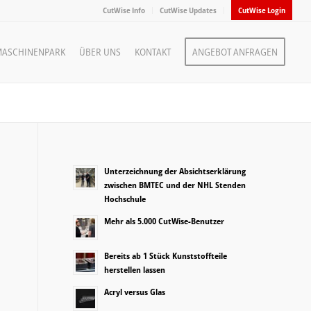
CutWise Info
CutWise Updates
CutWise Login
ASCHINENPARK
ÜBER UNS
KONTAKT
ANGEBOT ANFRAGEN
Unterzeichnung der Absichtserklärung
zwischen BMTEC und der NHL Stenden
Hochschule
Mehr als 5.000 CutWise-Benutzer
Bereits ab 1 Stück Kunststoffteile
herstellen lassen
Acryl versus Glas