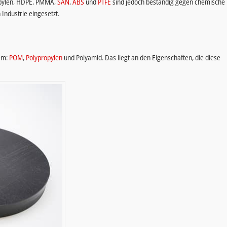
ropylen, HDPE, PMMA,
SAN
,
ABS
und
PTFE
sind jedoch beständig gegen chemische
Industrie eingesetzt.
rem:
POM
,
Polypropylen
und Polyamid. Das liegt an den Eigenschaften, die diese