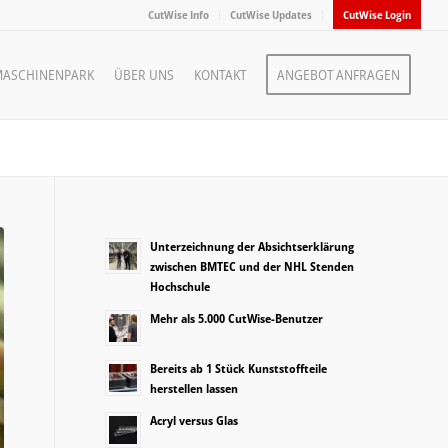
CutWise Info
CutWise Updates
CutWise Login
ASCHINENPARK
ÜBER UNS
KONTAKT
ANGEBOT ANFRAGEN
Unterzeichnung der Absichtserklärung
zwischen BMTEC und der NHL Stenden
Hochschule
Mehr als 5.000 CutWise-Benutzer
Bereits ab 1 Stück Kunststoffteile
herstellen lassen
Acryl versus Glas