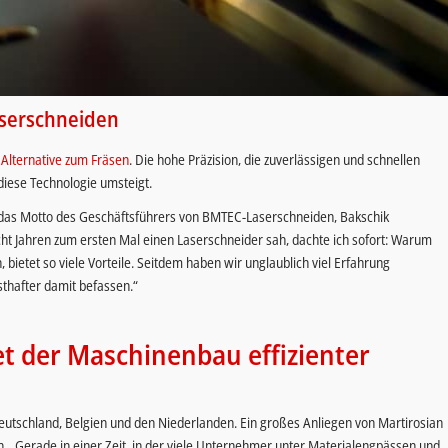
aserschneiden
 Alternative zum Fräsen
. Die hohe Präzision, die zuverlässigen und schnellen
 diese Technologie umsteigt.
en das Motto des Geschäftsführers von BMTEC-Laserschneiden, Bakschik
t Jahren zum ersten Mal einen Laserschneider sah, dachte ich sofort: Warum
 bietet so viele Vorteile. Seitdem haben wir unglaublich viel Erfahrung
thafter damit befassen.“
tet der Maschinenbau effizienter
tschland, Belgien und den Niederlanden. Ein großes Anliegen von Martirosian
en. „Gerade in einer Zeit, in der viele Unternehmer unter Materialengpässen und