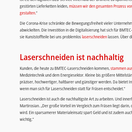
gestörten Lieferketten leiden,
müssen wir den gesamten Prozess von d
gestalten.
“
Die Corona-Krise schränkte die Bewegungsfreiheit vieler Unterneh
abwickelten. Die Investition in die Digitalisierung hat sich für BMTE
sie Kunststoffteile bei uns problemlos
laserschneiden
lassen. Über d
Laserschneiden ist nachhaltig
Kunden, die heute zu BMTEC-Laserschneiden kommen,
stammen aus
Medizintechnik und dem Energiesektor. Kleine bis größere Mittelst
präziser, hochwertiger, haltbarer und günstiger werden. Da bietet In
wenn man sich für Laserschneiden statt für Fräsen entscheidet.“
Laserschneiden ist auch die nachhaltigste Art zu arbeiten. Und inner
Martirosian. „Der große Vorteil im Vergleich zum Fräsen liegt dari
wird. Ein sparsamerer Materialeinsatz spart Geld und ist zudem auch 
wichtig.“