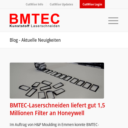
CutWise Info
CutWise Updates
CutWise Login
Blog - Aktuelle Neuigkeiten
BMTEC-Laserschneiden liefert gut 1,5
Millionen Filter an Honeywell
Im Auftrag von H&P Moulding in Emmen konnte BMTEC-