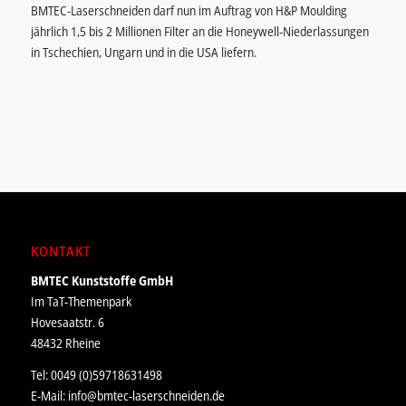
BMTEC-Laserschneiden darf nun im Auftrag von H&P Moulding
jährlich 1,5 bis 2 Millionen Filter an die Honeywell-Niederlassungen
in Tschechien, Ungarn und in die USA liefern.
KONTAKT
BMTEC Kunststoffe GmbH
Im TaT-Themenpark
Hovesaatstr. 6
48432 Rheine
Tel: 0049 (0)59718631498
E-Mail:
info@bmtec-laserschneiden.de